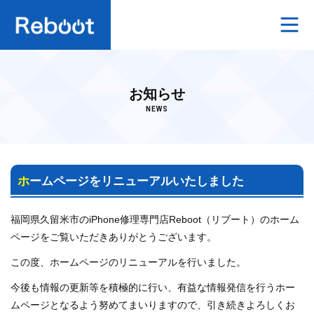
ホーム
お知らせ
iPhone修理料金
NEWS
スマホの抗菌コーティング
中古スマホ・タブレット・ガラケーの買取
ホームページをリニューアルいたしました
よくあるご質問
福岡県久留米市のiPhone修理専門店Reboot（リブート）のホーム
ページをご覧いただきありがとうございます。
店舗案内
この度、ホームページのリニューアルを行いました。
今後も情報の更新等を積極的に行い、有益な情報発信を行うホー
プライバシーポリシー
ムページとなるよう努めてまいりますので、引き続きよろしくお